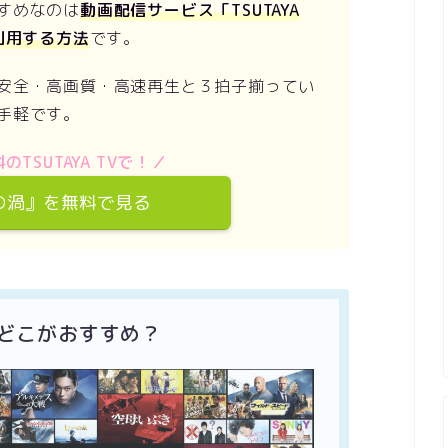
すめなのは
動画配信サービス「TSUTAYA
利用する方法
です。
安全・高画質・高速再生と３拍子揃ってい
手軽です。
のTSUTAYA TVで！／
の渦』を無料で見る
 どこがおすすめ？