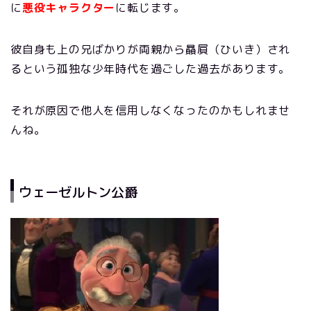
に
悪役キャラクター
に転じます。
彼自身も上の兄ばかりが両親から贔屓（ひいき）され
るという孤独な少年時代を過ごした過去があります。
それが原因で他人を信用しなくなったのかもしれませ
んね。
ウェーゼルトン公爵