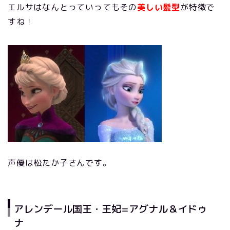
エルサはなんとっていってもその
美しい髪型
が特徴で
すね！
声優は松たか子さんです。
アレンデール国王・王妃=アグナル＆イドゥ
ナ