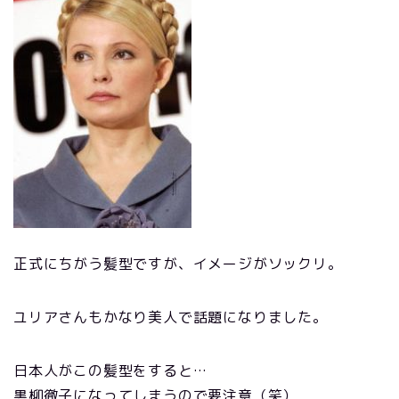
正式にちがう髪型ですが、イメージがソックリ。
ユリアさんもかなり美人で話題になりました。
日本人がこの髪型をすると…
黒柳徹子になってしまうので要注意（笑）