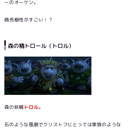
ーのオーケン。
商売根性がすごい！？
森の精トロール（トロル）
森の妖精
トロル
。
石のような風貌でクリストフにとっては家族のような