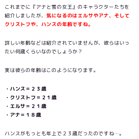
これまでに『アナと雪の女王』のキャラクターたちを
紹介しましたが、
気になるのはエルサやアナ、
そして
クリストフや、ハンスの年齢ですね。
詳しい年齢などは紹介されていませんが、彼らはいっ
たい何歳くらいなのでしょうか？
実は彼らの年齢はこのようになります。
・ハンス＝２３歳
・クリストフ＝２１歳
・エルサ＝２１歳
・アナ＝１８歳
ハンスがもっとも年上で２３歳だったのですね…。