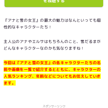
を視聴する
『アナと雪の女王』の最大の魅力はなんといっても個
性的なキャラクターたち！
主人公のアナやエルサはもちろんのこと、雪だるまが
どんなキャラクターなのかも気なりますね！
今回は『アナと雪の女王』の
各キャラクターたちの名
前や画像を一覧で
紹介するとともに、
キャラクターの
人気ランキング、
年齢などについてもお伝えしていき
ます。
スポンサーリンク