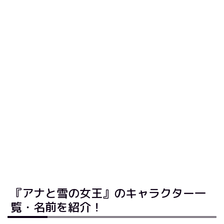
『アナと雪の女王』のキャラクター一
覧・名前を紹介！