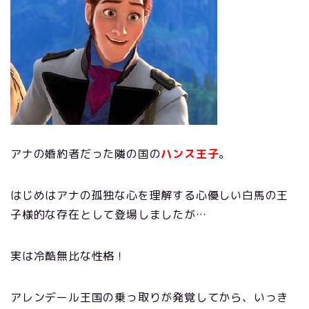
アナの婚約者だった隣の国の
ハンス王子
。
はじめはアナの孤独な心を理解する心優しい白馬の王
子様的な存在として登場しましたが…
実は冷酷無比な性格！
アレンデール王国の乗っ取りが発覚してから、いっき