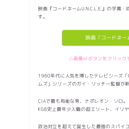
映画『コードネームU.N.C.L.E.』の
す。
映画「コードネームU
△画像orボタンをクリッ
1960年代に人気を博したテレビシーズ「
ムズ」シリーズのガイ・リッチー監督が
CIAで最も有能な男、ナポレオン・ソロ。
KGB史上最年少入職の超エリート、イリ
政治対立を超えて誕生した最強のスパイ