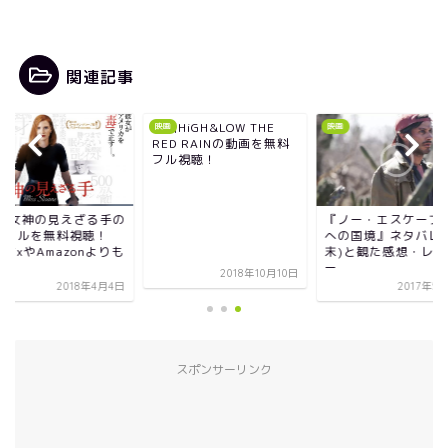
関連記事
映画HiGH&LOW THE
映画
映画
RED RAINの動画を無料
フル視聴！
画 女神の見えざる手の
『ノー・エスケープ 
画フルを無料視聴！
への国境』ネタバレ(
tflixやAmazonよりも
末)と観た感想・レビ
得？
ー
2018年10月10日
2018年4月4日
2017年5
スポンサーリンク