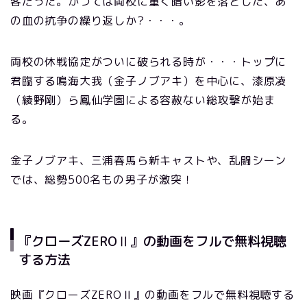
客だった。かつては両校に重く暗い影を落とした、あ
の血の抗争の繰り返しか?・・・。
両校の休戦協定がついに破られる時が・・・トップに
君臨する鳴海大我（金子ノブアキ）を中心に、漆原凌
（綾野剛）ら鳳仙学園による容赦ない総攻撃が始ま
る。
金子ノブアキ、三浦春馬ら新キャストや、乱闘シーン
では、総勢500名もの男子が激突！
『クローズZEROⅡ』の動画をフルで無料視聴
する方法
映画『クローズZEROⅡ』の動画をフルで無料視聴する