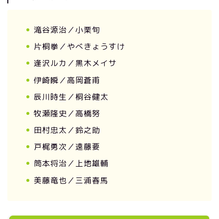
滝谷源治／小栗旬
片桐拳／やべきょうすけ
逢沢ルカ／黒木メイサ
伊崎瞬／高岡蒼甫
辰川時生／桐谷健太
牧瀬隆史／高橋努
田村忠太／鈴之助
戸梶勇次／遠藤要
筒本将治／上地雄輔
美藤竜也／三浦春馬