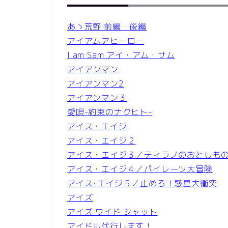
あゝ荒野 前編・後編
アイアムアヒーロー
I am Sam アイ・アム・サム
アイアンマン
アイアンマン2
アイアンマン３
愛唄-約束のナクヒト-
アイス・エイジ
アイス・エイジ２
アイス・エイジ３／ティラノのおとしも
アイス・エイジ４／パイレーツ大冒険
アイス･エイジ５／止めろ！惑星大衝突
アイズ
アイズ ワイド シャット
アイドル代行します！