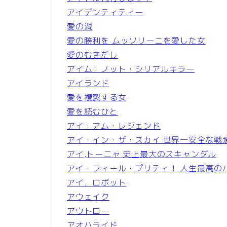
アイデンティティー
愛の渦
愛の勝利を ムッソリーニを愛した女
愛のむきだし
アイム・ノット・シリアルキラー
アイランド
愛を複製する女
愛を読むひと
アイ・アム・レジェンド
アイ・イン・ザ・スカイ 世界一安全な戦
アイ,トーニャ 史上最大のスキャンダル
アイ・フィール・プリティ！ 人生最高の
アイ，ロボット
アウェイク
アウトロー
アオハライド