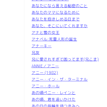
あなたになら言える秘密のこと
あなたのママになるために
あなたを抱きしめる日まで
あなた、そこにいてくれますか
アナと雪の女王
アナベル:死霊人形の誕生
アナーキー
兄友
兄に愛されすぎて困ってます(兄こま)
ANNIE／アニー
アニー (1982)
アニー・イン・ザ・ターミナル
アニー・ホール
あの頃ペニー・レインと
あの頃、君を追いかけた
あの日の指輪を待つきみへ