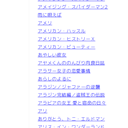
アメイジング・スパイダーマン2
雨に唄えば
アメリ
アメリカン・ハッスル
アメリカン・ヒストリーＸ
アメリカン・ビューティー
あやしい彼女
アヤメくんののんびり肉食日誌
アラサー女子の恋愛事情
あらしのよるに
アラジン／ジャファーの逆襲
アラジン完結編／盗賊王の伝説
アラビアの女王 愛と宿命の日々
アリ
ありがとう、トニ・エルドマン
アリス・イン・ワンダーランド