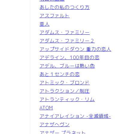
あしたの私のつくり方
アスファルト
亜人
アダムス・ファミリー
アダムス・ファミリー２
アップサイドダウン 重力の恋人
アデライン、100年目の恋
アデル、ブルーは熱い色
あと１センチの恋
アトミック・ブロンド
アトラクション／制圧
アトランティック・リム
ATOM
アナイアレイション -全滅領域-
アナザへヴン
アナザー プラネット