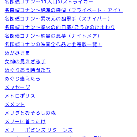
名探偵コナン～11人目のストライカー
名探偵コナン～絶海の探偵（プライベート・アイ）
名探偵コナン～異次元の狙撃手（スナイパー）
名探偵コナン～業火の向日葵/ごうかのひまわり
名探偵コナン～純黒の悪夢（ナイトメア）
名探偵コナンの映画全作品と主題歌一覧！
めがみさま
女神の見えざる手
めぐりあう時間たち
めぐり逢えたら
メッセージ
メトロポリス
メメント
メリダとおそろしの森
メリーに首ったけ
メリー・ポピンズ リターンズ