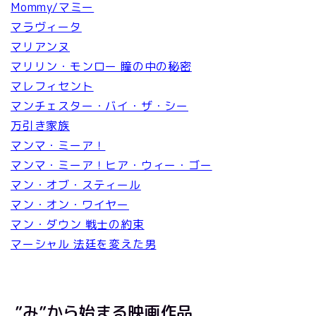
Mommy/マミー
マラヴィータ
マリアンヌ
マリリン・モンロー 瞳の中の秘密
マレフィセント
マンチェスター・バイ・ザ・シー
万引き家族
マンマ・ミーア！
マンマ・ミーア！ヒア・ウィー・ゴー
マン・オブ・スティール
マン・オン・ワイヤー
マン・ダウン 戦士の約束
マーシャル 法廷を変えた男
”み”から始まる映画作品