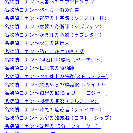
名探偵コナン～天国へのカウントダウン
名探偵コナン～ベイカー街の亡霊
名探偵コナン～迷宮の十字路（クロスロード）
名探偵コナン～銀翼の奇術師（マジシャン）
名探偵コナン～から紅の恋歌（ラブレター）
名探偵コナン～ゼロの執行人
名探偵コナン～時計じかけの摩天楼
名探偵コナン～14番目の標的（ターゲット）
名探偵コナン～世紀末の魔術師
名探偵コナン～水平線上の陰謀(ストラテジー)
名探偵コナン～探偵たちの鎮魂歌(レクイエム)
名探偵コナン～紺碧の棺(ジョリー・ロジャー)
名探偵コナン～戦慄の楽譜（フルスコア）
名探偵コナン～漆黒の追跡者（チェイサー）
名探偵コナン～天空の難破船（ロスト・シップ）
名探偵コナン～沈黙の15分（クォーター）