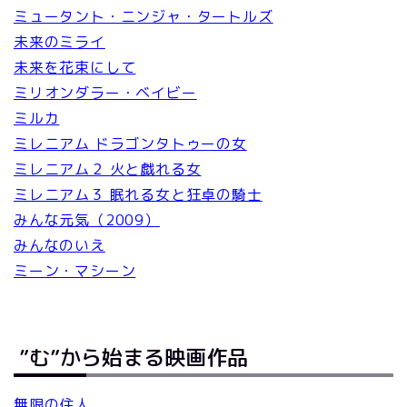
ミュータント・ニンジャ・タートルズ
未来のミライ
未来を花束にして
ミリオンダラー・ベイビー
ミルカ
ミレニアム ドラゴンタトゥーの女
ミレニアム２ 火と戯れる女
ミレニアム３ 眠れる女と狂卓の騎士
みんな元気（2009）
みんなのいえ
ミーン・マシーン
”む”から始まる映画作品
無限の住人