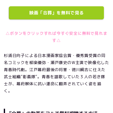
映画「合葬」を無料で見る
△ボタンをクリックすれば今すぐ安全に無料で見れま
す△
杉浦日向子による日本漫画家協会賞・優秀賞受賞の同
名コミックを柳楽優弥・瀬戸康史のW主演で映像化した
青春時代劇。江戸幕府最後の将軍・徳川綱吉に仕えた
武士組織”彰義隊”。青春を謳歌していた３人の若き隊
士が、幕府解体に抗い運命に翻弄されていく姿を描
く。