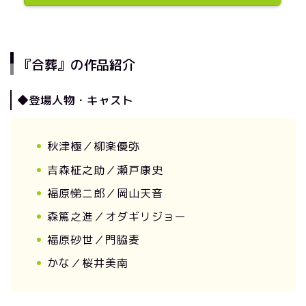
『合葬』の作品紹介
◆登場人物・キャスト
秋津極／柳楽優弥
吉森柾之助／瀬戸康史
福原悌二郎／岡山天音
森篤之進／オダギリジョー
福原砂世／門脇麦
かな／桜井美南