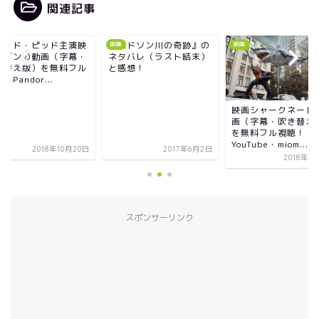
関連記事
ハドソン川の奇跡』の
ブラッド・ピッド主
映画
映画
タバレ（ラスト結末）
画セブンの動画（字
感想！
吹き替え版）を無料
視聴！Pandor...
映画シャークネードの動
画（字幕・吹き替え版）
を無料フル視聴！
YouTube・miom...
2017年6月2日
2018年10
2018年9月16日
スポンサーリンク