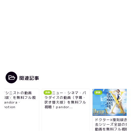
関連記事
画ニュー・シネマ・パ
映画マシニストの動
映画
映画
ダイスの動画（字幕・
（字幕版）を無料フ
き替え版）を無料フル
聴！pandora・
！pandor...
dailymotion
ドクターX復刻版含む過
去シリーズ全話の見逃し
動画を無料フル視聴！