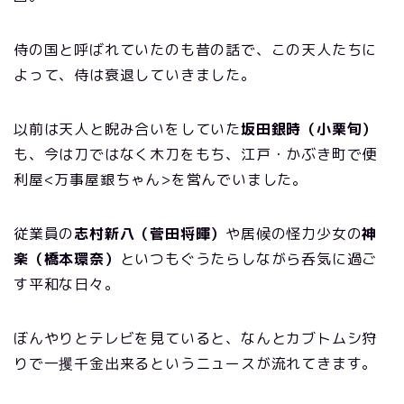
侍の国と呼ばれていたのも昔の話で、この天人たちに
よって、侍は衰退していきました。
以前は天人と睨み合いをしていた
坂田銀時（小栗旬）
も、今は刀ではなく木刀をもち、江戸・かぶき町で便
利屋<万事屋銀ちゃん>を営んでいました。
従業員の
志村新八（菅田将暉）
や居候の怪力少女の
神
楽（橋本環奈）
といつもぐうたらしながら呑気に過ご
す平和な日々。
ぼんやりとテレビを見ていると、なんとカブトムシ狩
りで一攫千金出来るというニュースが流れてきます。