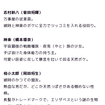
志村新八（菅田将暉）
万事屋の従業員。
銀時と神楽のボケに全力でツッコミを入れる役回り。
神楽（橋本環奈）
宇宙最強の戦闘種族・夜兎（やと）族の少女。
ずば抜けた身体能力の持ち主。
可愛い容姿に反して暴言を吐いて回る天然ボケ。
桂小太郎（岡田将生）
銀時のかつての盟友。
熱血な男だが、どこか天然っぽさがある憎めない性
格。
長髪がトレードマークで、エリザベスという謎の生物