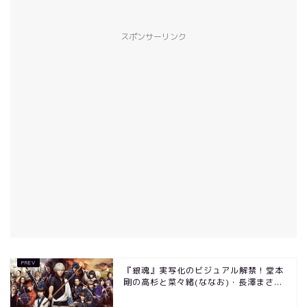
スポンサーリンク
『銀魂』実写化のビジュアル解禁！堂本
剛の高杉と菜々緒(ななお)・長澤まさ...