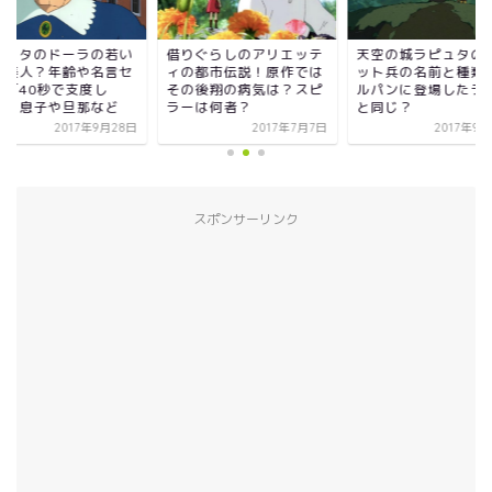
りぐらしのアリエッテ
天空の城ラピュタのロボ
ラピュタのドーラの
の都市伝説！原作では
ット兵の名前と種類は？
頃が美人？年齢や名
の後翔の病気は？スピ
ルパンに登場したラムダ
リフ「40秒で支度
ーは何者？
と同じ？
な！」息子や旦那な
2017年7月7日
2017年9月27日
2017年9
スポンサーリンク