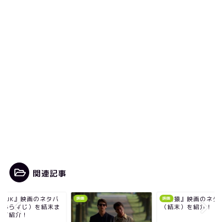
関連記事
『犬猿』映画のネタバレ
『PとJK』映画のネ
映画
映画
（結末）を紹介！
レ（あらすじ）を結
で全て紹介！