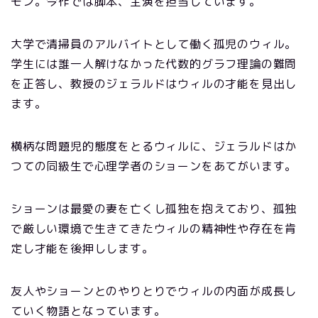
モン。今作では脚本、主演を担当しています。
大学で清掃員のアルバイトとして働く孤児のウィル。
学生には誰一人解けなかった代数的グラフ理論の難問
を正答し、教授の
ジェラルドはウィルの才能を見出し
ます。
横柄な問題児的態度をとるウィルに、ジェラルドはか
つての同級生で心理学者の
ショーンをあてがいます。
ショーンは最愛の妻を亡くし孤独を抱えており、孤独
で厳しい環境で生きてきたウィルの精神性や存在を肯
定し才能を後押しします。
友人やショーンとのやりとりでウィルの内面が成長し
ていく物語となっています。