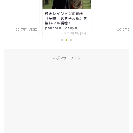
画レインマンの動画
字幕・吹き替え版）を
料フル視聴！
dora・dailym...
2018年2月24日
2017年1
2018年10月27日
スポンサーリンク