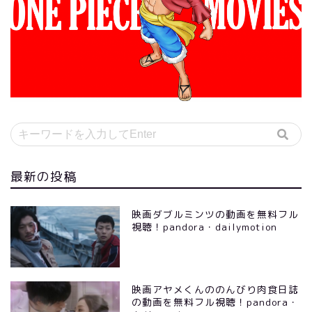
最新の投稿
映画ダブルミンツの動画を無料フル
視聴！pandora・dailymotion
映画アヤメくんののんびり肉食日誌
の動画を無料フル視聴！pandora・