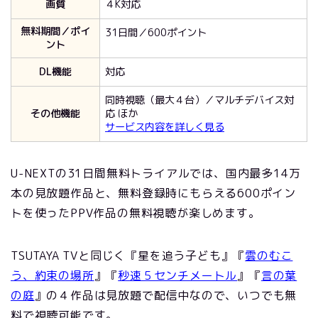
画質
４K対応
無料期間／ポイ
31日間／600ポイント
ント
DL機能
対応
同時視聴（最大４台）／マルチデバイス対
その他機能
応 ほか
サービス内容を詳しく見る
U-NEXTの31日間無料トライアルでは、国内最多14万
本の見放題作品と、無料登録時にもらえる600ポイン
トを使ったPPV作品の無料視聴が楽しめます。
TSUTAYA TVと同じく『星を追う子ども』『
雲のむこ
う、約束の場所
』『
秒速５センチメートル
』『
言の葉
の庭
』の４作品は見放題で配信中なので、いつでも無
料で視聴可能です。