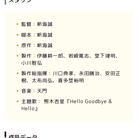
監督：新海誠
脚本：新海誠
原作：新海誠
製作：伊藤耕一郎、岩崎篤志、堂下律明、
小川智弘
製作総指揮：川口典孝、永田勝治、安田正
樹、太布尚弘、喜多埜裕明
音楽：天門
主題歌： 熊木杏里『Hello Goodbye &
Hello』
作品データ