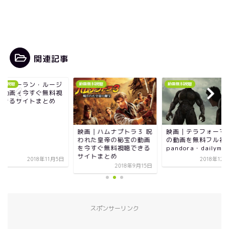
関連記事
画｜ムーラン・ルージ
無料視聴
動画無料視聴
動画無料視聴
の動画を今すぐ無料視
できるサイトまとめ
映画｜ハムナプトラ３ 呪
映画｜テラフォーマ
われた皇帝の秘宝の動画
の動画を無料フル視
を今すぐ無料視聴できる
pandora・dailymot
サイトまとめ
2018年11月5日
2018年12
2018年9月15日
スポンサーリンク