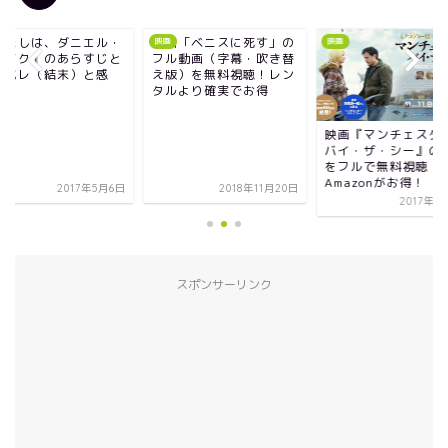
画「ベニスに死す」の
『わたしは、ダニエ
映画
映画
ル動画（字幕・吹き替
ブレイク』のあらす
版）を無料視聴！レン
ネタバレ（結末）と
ルより確実でお得
想！
映画『マンチェスター・
バイ・ザ・シー』の動画
をフルで無料視聴！
Amazonがお得！
2018年11月20日
2017年
2017年11月1日
スポンサーリンク