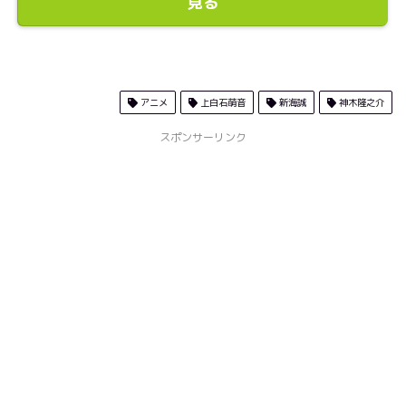
見る
アニメ
上白石萌音
新海誠
神木隆之介
スポンサーリンク