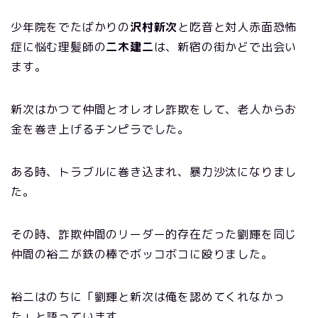
少年院をでたばかりの
沢村新次
と吃音と対人赤面恐怖
症に悩む理髪師の
二木建二
は、新宿の街かどで出会い
ます。
新次はかつて仲間とオレオレ詐欺をして、老人からお
金を巻き上げるチンピラでした。
ある時、トラブルに巻き込まれ、暴力沙汰になりまし
た。
その時、詐欺仲間のリーダー的存在だった劉輝を同じ
仲間の裕二が鉄の棒でボッコボコに殴りました。
裕二はのちに「劉輝と新次は俺を認めてくれなかっ
た」と語っています。