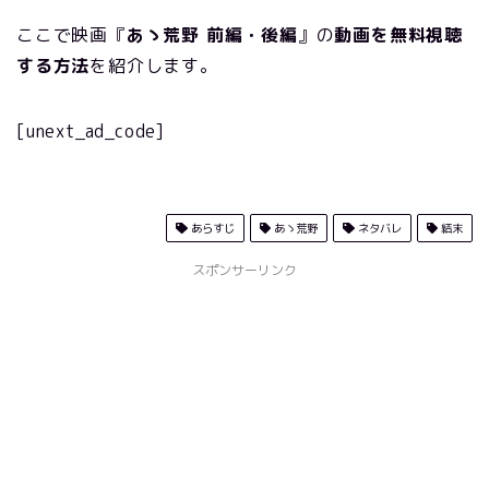
ここで映画『
あゝ荒野 前編・後編
』の
動画を無料視聴
する方法
を紹介します。
[unext_ad_code]
あらすじ
あゝ荒野
ネタバレ
結末
スポンサーリンク