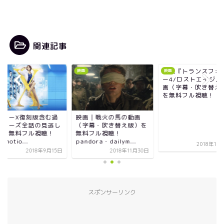
関連記事
映画『トランスフォーマ
映画
映画
映画
ー4/ロストエイジ』の動
画（字幕・吹き替え版）
を無料フル視聴！
映画｜戦火の馬の動画
ドクターX復
（字幕・吹き替え版）を
去シリーズ全
無料フル視聴！
動画を無料フ
pandora・dailym...
dailymotio...
2018年10月19日
2018年11月30日
スポンサーリンク