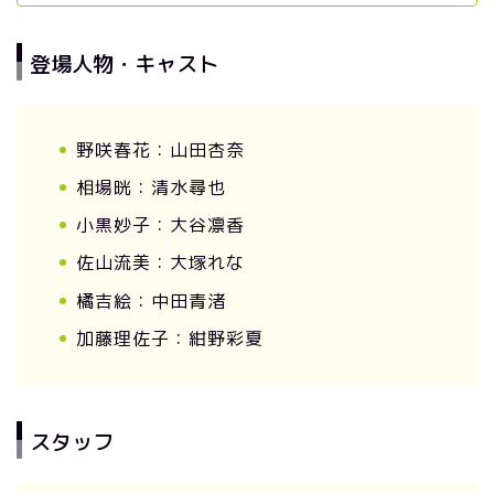
登場人物・キャスト
野咲春花：山田杏奈
相場
晄：
清水尋也
小黒妙子：大谷凛香
佐山流美：大塚れな
橘吉絵：中田青渚
加藤理佐子：紺野彩夏
スタッフ