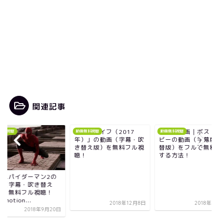
関連記事
映画「ライフ（2017
アニメ映画｜ボス・
無料視聴
動画無料視聴
動画無料視聴
年）」の動画（字幕・吹
ビーの動画（字幕版
き替え版）を無料フル視
替版）をフルで無料
聴！
する方法！
画スパイダーマン2の
画（字幕・吹き替え
）を無料フル視聴！
lymotion...
2018年12月8日
2018年1
2018年9月20日