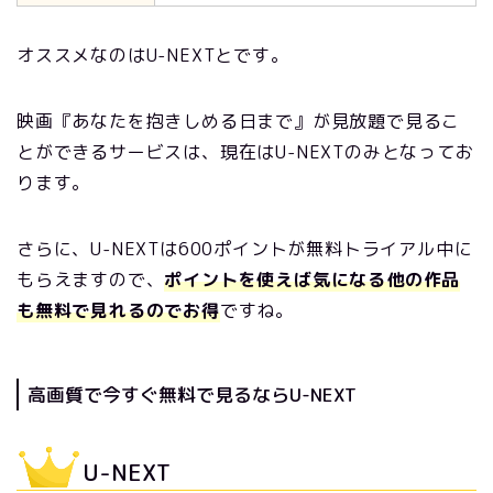
オススメなのはU-NEXTとです。
映画『あなたを抱きしめる日まで』が見放題で見るこ
とができるサービスは、現在はU-NEXTのみとなってお
ります。
さらに、U-NEXTは600ポイントが無料トライアル中に
もらえますので、
ポイントを使えば気になる他の作品
も無料で見れるのでお得
ですね。
高画質で今すぐ無料で見るならU-NEXT
U-NEXT