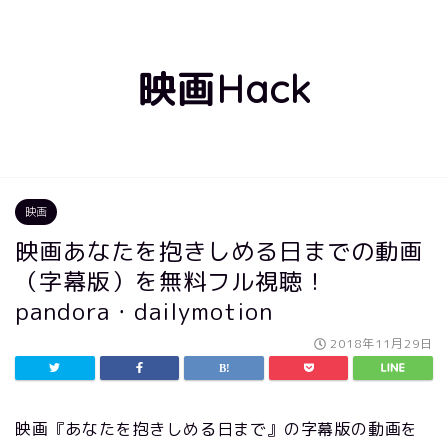
映画Hack
映画
映画あなたを抱きしめる日までの動画
（字幕版）を無料フル視聴！
pandora・dailymotion
2018年11月29日
映画『あなたを抱きしめる日まで』の字幕版の動画を