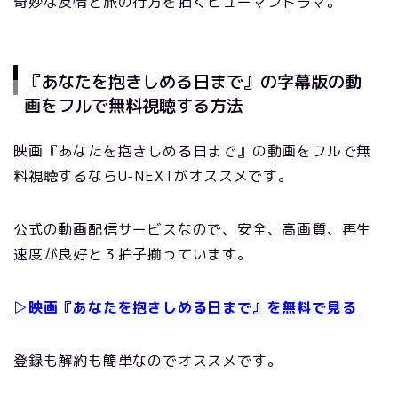
奇妙な友情と旅の行方を描くヒューマンドラマ。
『あなたを抱きしめる日まで』の字幕版の動
画をフルで無料視聴する方法
映画『あなたを抱きしめる日まで』の動画をフルで無
料視聴するならU-NEXTがオススメです。
公式の動画配信サービスなので、安全、高画質、再生
速度が良好と３拍子揃っています。
▷映画『あなたを抱きしめる日まで』を無料で見る
登録も解約も簡単なのでオススメです。