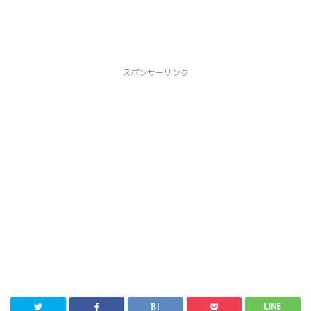
スポンサーリンク