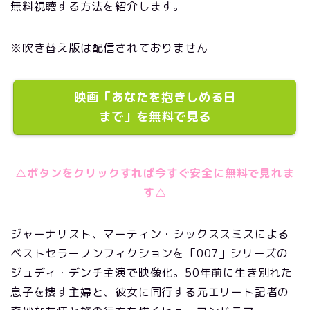
無料視聴する方法を紹介します。
※吹き替え版は配信されておりません
映画「あなたを抱きしめる日
まで」を無料で見る
△ボタンをクリックすれば今すぐ安全に無料で見れま
す△
ジャーナリスト、マーティン・シックススミスによる
ベストセラーノンフィクションを「007」シリーズの
ジュディ・デンチ主演で映像化。50年前に生き別れた
息子を捜す主婦と、彼女に同行する元エリート記者の