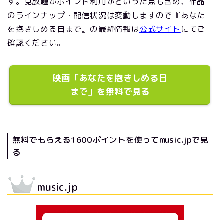
す。見放題かポイント利用かといった点も含め、作品
のラインナップ・配信状況は変動しますので『あなた
を抱きしめる日まで』の最新情報は
公式サイト
にてご
確認ください。
映画「あなたを抱きしめる日
まで」を無料で見る
無料でもらえる1600ポイントを使ってmusic.jpで見
る
music.jp