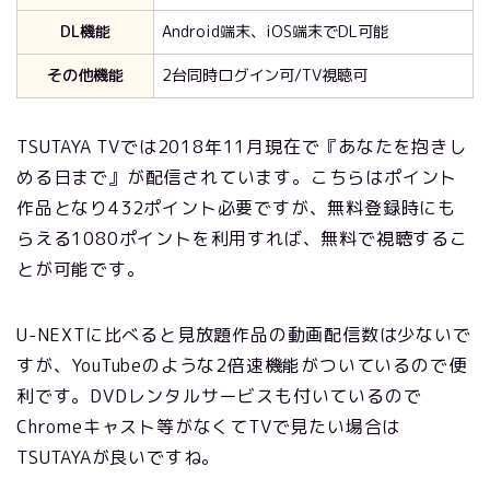
DL機能
Android端末、iOS端末でDL可能
その他機能
2台同時ログイン可/TV視聴可
TSUTAYA TVでは
2018
年11月現在で『あなたを抱きし
める日まで』が配信されています。こちらはポイント
作品となり432ポイント必要ですが、無料登録時にも
らえる1080ポイントを利用すれば、無料で視聴するこ
とが可能です。
U-NEXTに比べると見放題作品の動画配信数は少ないで
すが、YouTubeのような2倍速機能がついているので便
利です。DVDレンタルサービスも付いているので
Chromeキャスト等がなくてTVで見たい場合は
TSUTAYAが良いですね。