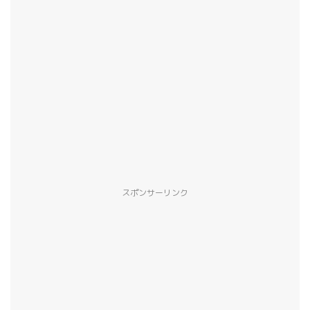
スポンサーリンク