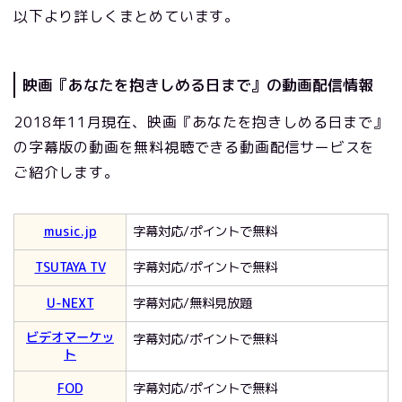
以下より詳しくまとめています。
映画『あなたを抱きしめる日まで』の動画配信情報
2018年11月現在、映画『あなたを抱きしめる日まで』
の字幕版の動画を無料視聴できる動画配信サービスを
ご紹介します。
music.jp
字幕対応/ポイントで無料
TSUTAYA TV
字幕対応/ポイントで無料
U-NEXT
字幕対応/無料見放題
ビデオマーケッ
字幕対応/ポイントで無料
ト
FOD
字幕対応/ポイントで無料