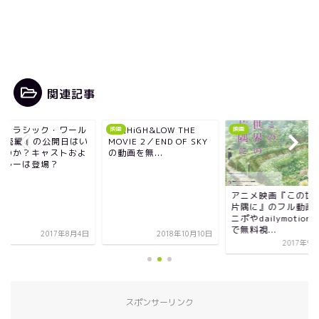
関連記事
HiGH&LOW THE
『ジュラシック・ワ
映画
映画
VIE 2／END OF SKY
ド2/続編』の公開日
画を無...
つなのか？キャスト
びブルーは登場？
アニメ映画『この世界の
片隅に』のフル動画をア
ニポやdailymotion以外
で無料視...
2018年10月10日
2017年
2017年9月21日
スポンサーリンク