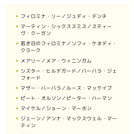
フィロミナ・リー／ジュディ・デンチ
マーティン・シックススミス／スティー
ヴ・クーガン
若き日のフィロミナ／ソフィ・ケネディ・
クラーク
メアリー／メア・ウィニンガム
シスター・ヒルデガード／バーバラ・ジェ
フォード
マザー・バーバラ／ルース・マッケイブ
ピート・オルソン／ピーター・ハーマン
マイケル／ショーン・マーホン
ジェーン／アンナ・マックスウェル・マー
ティン