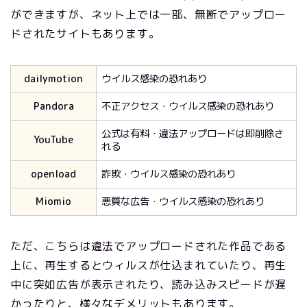
ができますが、ネット上では一部、無断でアップロー
ドされたサイトもあります。
dailymotion
ウイルス感染の恐れあり
Pandora
不正アクセス・ウイルス感染の恐れあり
公式は有料・違法アップロードは即削除さ
YouTube
れる
openload
詐欺・ウイルス感染の恐れあり
Miomio
悪質な広告・ウイルス感染の恐れあり
ただ、こちらは違法でアップロードされた作品である
上に、再生するとウィルスが仕込まれていたり、再生
中に突如広告が表示されたり、読み込みスピードが遅
かったりと、様々なデメリットもあります。