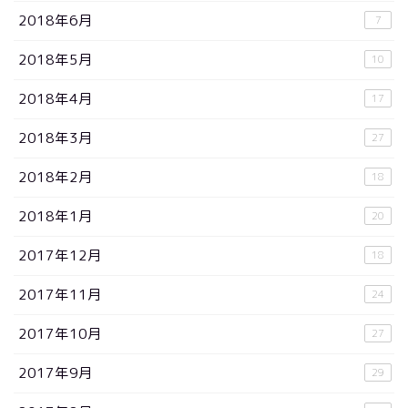
2018年6月
7
2018年5月
10
2018年4月
17
2018年3月
27
2018年2月
18
2018年1月
20
2017年12月
18
2017年11月
24
2017年10月
27
2017年9月
29