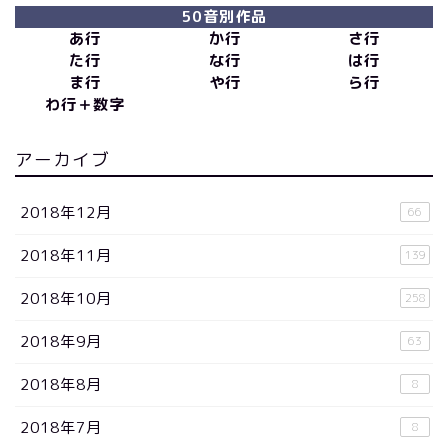
50音別作品
あ行
か行
さ行
た行
な行
は行
ま行
や行
ら行
わ行＋数字
アーカイブ
2018年12月
66
2018年11月
139
2018年10月
258
2018年9月
63
2018年8月
8
2018年7月
8