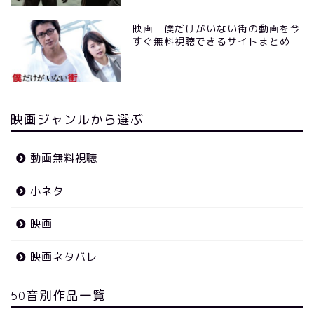
映画｜僕だけがいない街の動画を今
すぐ無料視聴できるサイトまとめ
映画ジャンルから選ぶ
動画無料視聴
小ネタ
映画
映画ネタバレ
50音別作品一覧