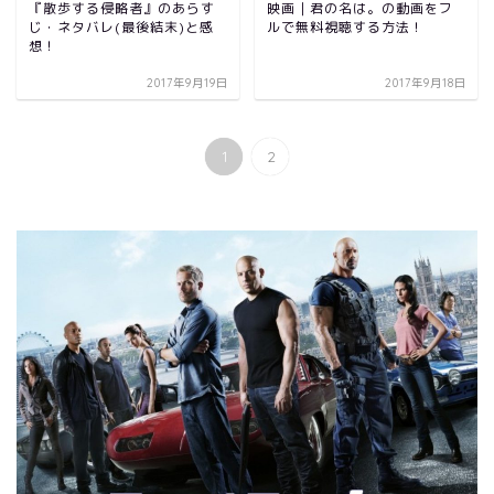
『散歩する侵略者』のあらす
映画｜君の名は。の動画をフ
じ・ネタバレ(最後結末)と感
ルで無料視聴する方法！
想！
2017年9月19日
2017年9月18日
1
2