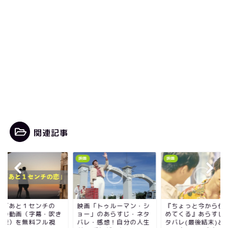
関連記事
映画
映画
映画
映画「トゥルーマン・シ
『ちょっと今から仕事や
映画「あと１
ョー」のあらすじ・ネタ
めてくる』あらすじ・ネ
恋」の動画（
バレ・感想！自分の人生
タバレ(最後結末)と感
替え版）を無