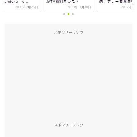
がTV番組だった？
想！ホラー要素あり...
聴！pandora
2018年11月18日
2017年6月21日
2
スポンサーリンク
スポンサーリンク