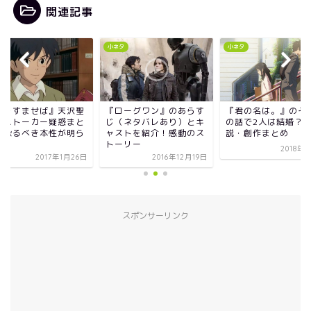
関連記事
タ
小ネタ
小ネタ
耳をすませば』天沢聖
『ローグワン』のあらす
『君の名は。』のそ
のストーカー疑惑まと
じ（ネタバレあり）とキ
の話で2人は結婚？
！恐るべき本性が明ら
ャストを紹介！感動のス
説・創作まとめ
に！
トーリー
2018年
2017年1月26日
2016年12月19日
スポンサーリンク