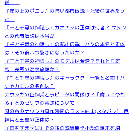
説！！
『崖の上のポニョ』の怖い都市伝説！死後の世界だっ
た！
『千と千尋の神隠し』カオナシの正体は何者？ サタン
との都市伝説は本当か！
『千と千尋の神隠し』の都市伝説！ハクの本名と正体
は？その後八つ裂きになったのか？
『千と千尋の神隠し』のモデルは台湾？それとも群
馬・長野の温泉旅館か？
『千と千尋の神隠し』のキャラクター一覧と名前！ハ
クやカエルの名前は？
ナウシカの巨神兵とラピュタの関係は？「腐ってやが
る」とのセリフの意味について
風の谷のナウシカ原作漫画のラスト結末(ネタバレ)！巨
神兵と王蟲の正体は？
『耳をすませば』その後の続編原作小説の結末を紹