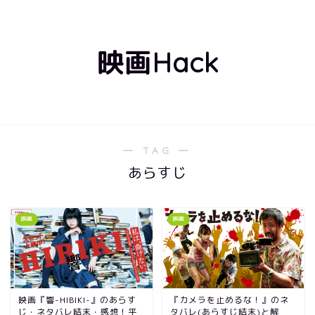
映画Hack
― TAG ―
あらすじ
映画
映画
映画『響-HIBIKI-』のあらす
『カメラを止めるな！』のネ
じ・ネタバレ結末・感想！平
タバレ(あらすじ結末)と解