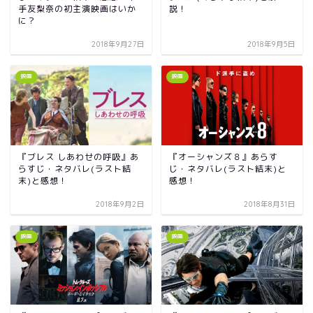
手友梨奈の初主演映画はいか
説！
に？
2018年9月27日
2018年9月5日
映画
映画
『ブレス しあわせの呼吸』あ
『オーシャンズ８』あらす
らすじ・ネタバレ(ラスト結
じ・ネタバレ(ラスト結末)と
末)と感想！
感想！
2018年9月2日
2018年8月31日
映画
映画