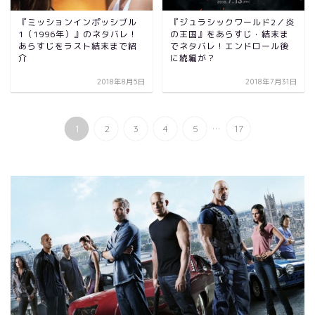
『ミッションインポッシブル
『ジュラシックワールド2／炎
1（1996年）』のネタバレ！
の王国』をあらすじ・結末ま
あらすじをラスト結末まで紹
でネタバレ！エンドロール後
介
に続編が？
2018年8月5日
2018年7月31日
...
1
2
3
4
5
17