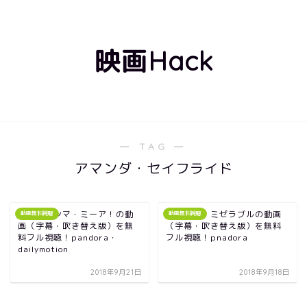
映画Hack
― TAG ―
アマンダ・セイフライド
映画｜マンマ・ミーア！の動
映画｜レ・ミゼラブルの動画
動画無料視聴
動画無料視聴
画（字幕・吹き替え版）を無
（字幕・吹き替え版）を無料
料フル視聴！pandora・
フル視聴！pnadora
dailymotion
2018年9月21日
2018年9月18日