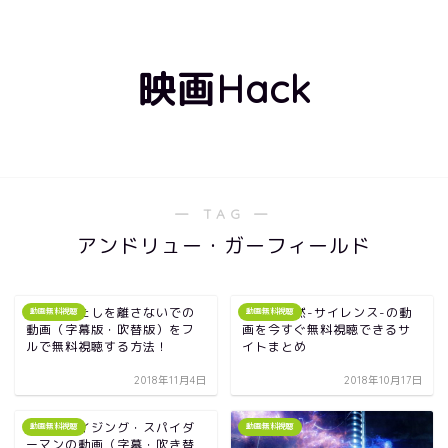
映画Hack
― TAG ―
アンドリュー・ガーフィールド
映画｜わたしを離さないでの
映画｜沈黙-サイレンス-の動
動画無料視聴
動画無料視聴
動画（字幕版・吹替版）をフ
画を今すぐ無料視聴できるサ
ルで無料視聴する方法！
イトまとめ
2018年11月4日
2018年10月17日
映画アメイジング・スパイダ
動画無料視聴
動画無料視聴
ーマンの動画（字幕・吹き替