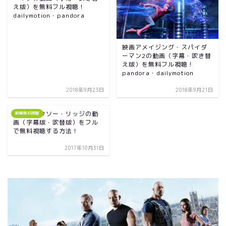
え版）を無料フル視聴！
dailymotion・pandora
映画アメイジング・スパイダ
ーマン2の動画（字幕・吹き替
え版）を無料フル視聴！
pandora・dailymotion
2018年9月23日
2018年9月21日
映画｜ハクソー・リッジの動
動画無料視聴
画（字幕版・吹替版）をフル
で無料視聴する方法！
2017年10月31日