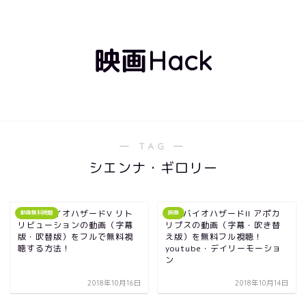
映画Hack
― TAG ―
シエンナ・ギロリー
映画｜バイオハザードV リト
映画バイオハザードII アポカ
動画無料視聴
映画
リビューションの動画（字幕
リプスの動画（字幕・吹き替
版・吹替版）をフルで無料視
え版）を無料フル視聴！
聴する方法！
youtube・デイリーモーショ
ン
2018年10月16日
2018年10月14日