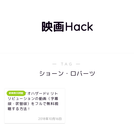
映画Hack
― TAG ―
ショーン・ロバーツ
映画｜バイオハザードV リト
動画無料視聴
リビューションの動画（字幕
版・吹替版）をフルで無料視
聴する方法！
2018年10月16日