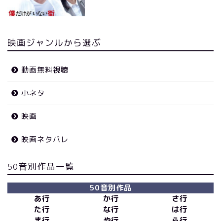
映画ジャンルから選ぶ
動画無料視聴
小ネタ
映画
映画ネタバレ
50音別作品一覧
50音別作品
あ行
か行
さ行
た行
な行
は行
ま行
や行
ら行