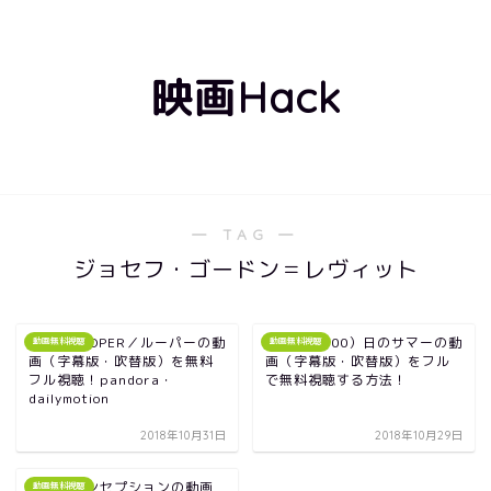
映画Hack
― TAG ―
ジョセフ・ゴードン＝レヴィット
映画｜LOOPER／ルーパーの動
映画｜（500）日のサマーの動
動画無料視聴
動画無料視聴
画（字幕版・吹替版）を無料
画（字幕版・吹替版）をフル
フル視聴！pandora・
で無料視聴する方法！
dailymotion
2018年10月31日
2018年10月29日
映画｜インセプションの動画
動画無料視聴