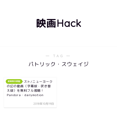
映画Hack
― TAG ―
パトリック・スウェイジ
映画｜ゴースト/ニューヨーク
動画無料視聴
の幻の動画（字幕版・吹き替
え版）を無料フル視聴！
Pandora・dailymotion
2018年10月19日