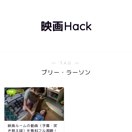
映画Hack
― TAG ―
ブリー・ラーソン
映画
映画ルームの動画（字幕・吹
き替え版）を無料フル視聴！