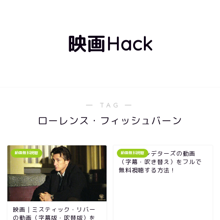
映画Hack
― TAG ―
ローレンス・フィッシュバーン
映画｜プレデターズの動画
動画無料視聴
動画無料視聴
（字幕・吹き替え）をフルで
無料視聴する方法！
映画｜ミスティック・リバー
の動画（字幕版・吹替版）を