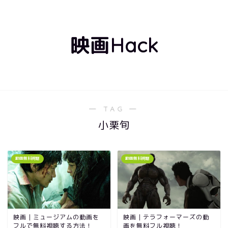
映画Hack
― TAG ―
小栗旬
動画無料視聴
動画無料視聴
映画｜ミュージアムの動画を
映画｜テラフォーマーズの動
フルで無料視聴する方法！
画を無料フル視聴！