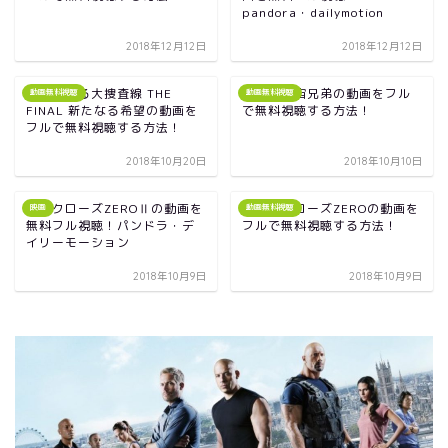
pandora・dailymotion
2018年12月12日
2018年12月12日
映画｜踊る大捜査線 THE
映画｜宇宙兄弟の動画をフル
動画無料視聴
動画無料視聴
FINAL 新たなる希望の動画を
で無料視聴する方法！
フルで無料視聴する方法！
2018年10月20日
2018年10月10日
映画クローズZEROⅡの動画を
映画｜クローズZEROの動画を
映画
動画無料視聴
無料フル視聴！パンドラ・デ
フルで無料視聴する方法！
イリーモーション
2018年10月9日
2018年10月9日