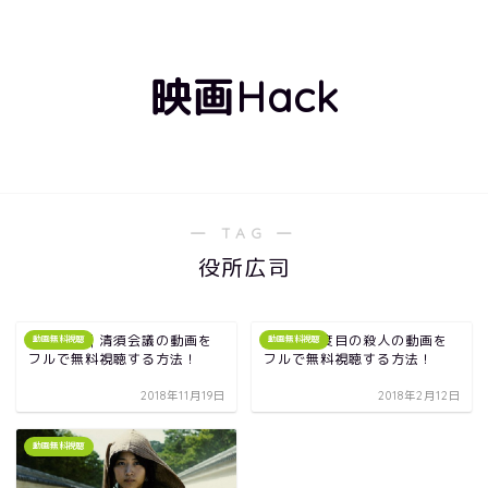
映画Hack
― TAG ―
役所広司
三谷映画｜清須会議の動画を
映画｜三度目の殺人の動画を
動画無料視聴
動画無料視聴
フルで無料視聴する方法！
フルで無料視聴する方法！
2018年11月19日
2018年2月12日
動画無料視聴