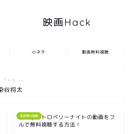
映画Hack
小ネタ
動画無料視聴
 TAG ―
染谷将太
映画｜ストロベリーナイトの動画をフ
動画無料視聴
ルで無料視聴する方法！