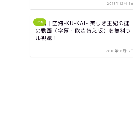
2018年12月11
映画｜空海-KU-KAI- 美しき王妃の謎
映画
の動画（字幕・吹き替え版）を無料フ
ル視聴！
2018年10月13