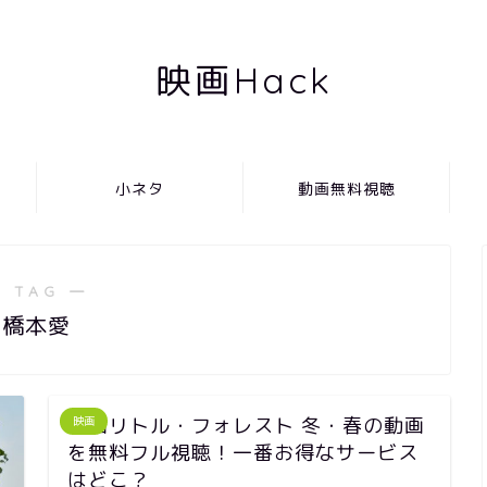
映画Hack
小ネタ
動画無料視聴
 TAG ―
橋本愛
映画リトル・フォレスト 冬・春の動画
映画
を無料フル視聴！一番お得なサービス
はどこ？