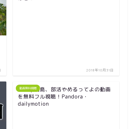
日
2018年10月31日
映画｜桐島、部活やめるってよの動画
動画無料視聴
を無料フル視聴！Pandora・
dailymotion