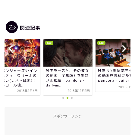
関連記事
画
映画
映画
画ラースと、その彼女
映画 39 刑法第三十九条
『アベンジャーズ3
動画（字幕版）を無料
の動画を無料フル視聴！
フィニティ・ウォー
ル視聴！pandora・
pandora・dailymotio...
ネタバレ(ラスト結末
ilymo...
エンドロール後...
2018年12月10日
2018年12月5日
2018年
スポンサーリンク