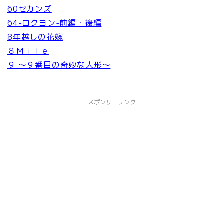
60セカンズ
64-ロクヨン-前編・後編
8年越しの花嫁
８Ｍｉｌｅ
９ ～９番目の奇妙な人形～
スポンサーリンク