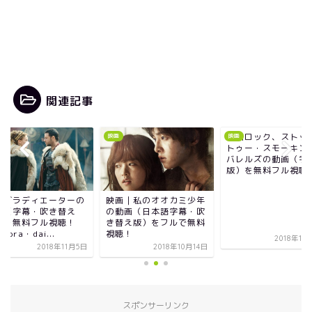
関連記事
映画ロック、ストック＆
映画
映画
映画
トゥー・スモーキング・
バレルズの動画（字幕
版）を無料フル視聴！...
映画｜私のオオカミ少年
映画グラディ
の動画（日本語字幕・吹
動画（字幕・
き替え版）をフルで無料
版）を無料フ
視聴！
pandora・dai
2018年11月13日
2018年10月14日
スポンサーリンク