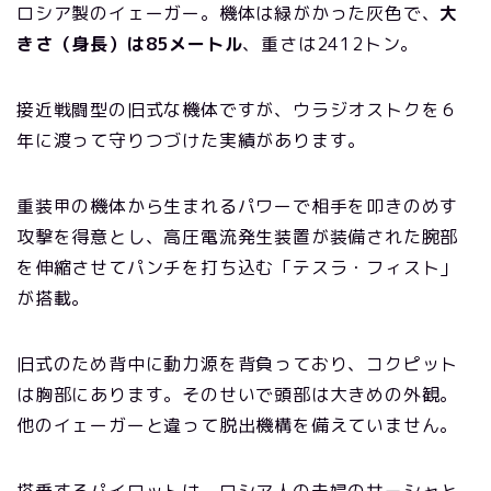
ロシア製のイェーガー。機体は緑がかった灰色で、
大
きさ（身長）は85メートル
、重さは2412トン。
接近戦闘型の旧式な機体ですが、ウラジオストクを６
年に渡って守りつづけた実績があります。
重装甲の機体から生まれるパワーで相手を叩きのめす
攻撃を得意とし、高圧電流発生装置が装備された腕部
を伸縮させてパンチを打ち込む「テスラ・フィスト」
が搭載。
旧式のため背中に動力源を背負っており、コクピット
は胸部にあります。そのせいで頭部は大きめの外観。
他のイェーガーと違って脱出機構を備えていません。
搭乗するパイロットは、ロシア人の夫婦のサーシャと