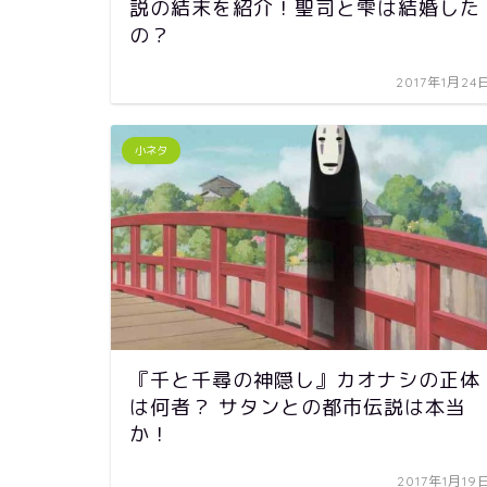
説の結末を紹介！聖司と雫は結婚した
の？
2017年1月24
小ネタ
『千と千尋の神隠し』カオナシの正体
は何者？ サタンとの都市伝説は本当
か！
2017年1月19