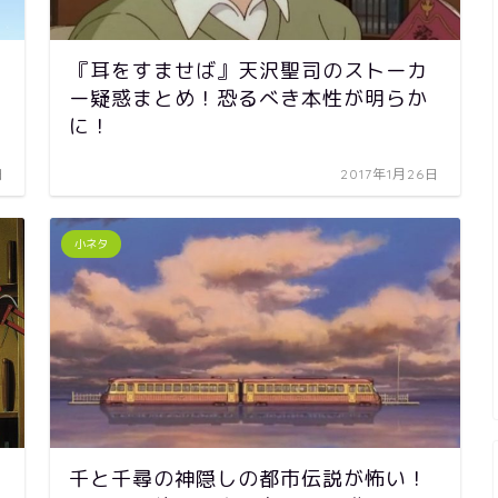
『耳をすませば』天沢聖司のストーカ
ー疑惑まとめ！恐るべき本性が明らか
に！
日
2017年1月26日
小ネタ
千と千尋の神隠しの都市伝説が怖い！