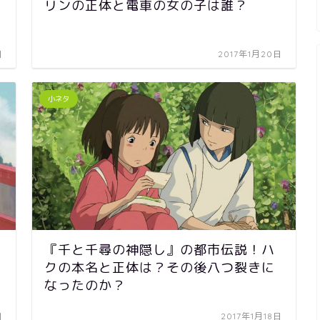
リンの正体と電車の女の子は誰？
日
2017年1月20日
小ネタ
『千と千尋の神隠し』の都市伝説！ハ
クの本名と正体は？その後八つ裂きに
なったのか？
日
2017年1月18日