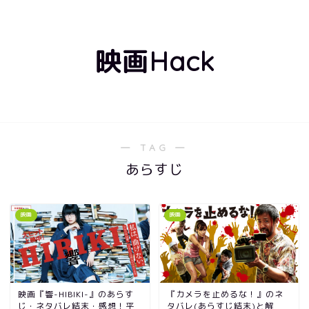
映画Hack
― TAG ―
あらすじ
映画
映画
映画『響-HIBIKI-』のあらす
『カメラを止めるな！』のネ
じ・ネタバレ結末・感想！平
タバレ(あらすじ結末)と解