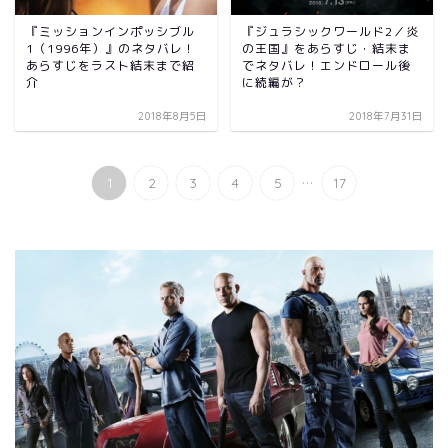
『ミッションインポッシブル
『ジュラシックワールド2／炎
1（1996年）』のネタバレ！
の王国』をあらすじ・結末ま
あらすじをラスト結末まで紹
でネタバレ！エンドロール後
介
に続編が？
2018年8月5日
2018年7月31日
...
1
2
3
4
5
17