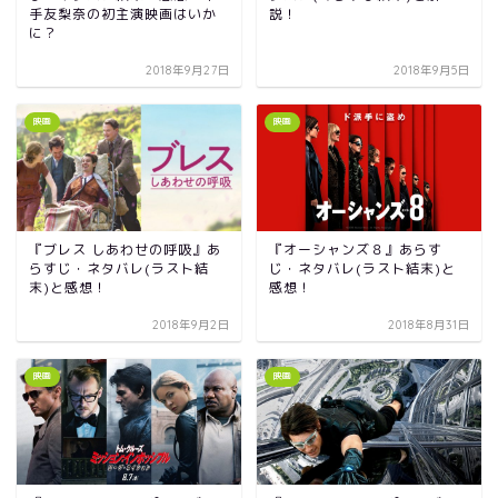
手友梨奈の初主演映画はいか
説！
に？
2018年9月27日
2018年9月5日
映画
映画
『ブレス しあわせの呼吸』あ
『オーシャンズ８』あらす
らすじ・ネタバレ(ラスト結
じ・ネタバレ(ラスト結末)と
末)と感想！
感想！
2018年9月2日
2018年8月31日
映画
映画