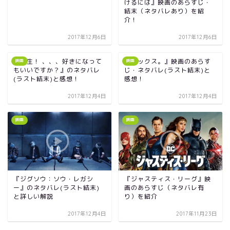
けるには』映画のあらすじ・
結末（ネタバレあり）を紹
介！
2017年12月6日
2017年12月6日
『先生！ 、、、好きになって
『ミックス。』映画のあらす
映画
映画
もいいですか？』のネタバレ
じ・ネタバレ(ラスト結末)と
(ラスト結末)と感想！
感想！
2017年12月4日
2017年12月4日
映画
映画
『ジグソウ：ソウ・レガシ
『ジャスティス・リーグ』映
ー』のネタバレ(ラスト結末)
画のあらすじ（ネタバレ有
と詳しい解説
り）を紹介
2017年12月4日
2017年11月23日