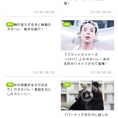
想！
2017年12月15日
2017年12月14日
『女神の見えざる手』映画の
映画
映画
ネタバレ・結末を紹介！
『フラットライナーズ
（2017）』のネタバレ！あの
名作がリメイクされて登場！
2017年12月12日
2017年12月11日
『彼女が目覚めるその日ま
映画
映画
で』のネタバレ！実話を元に
したストーリー
『パーティで女の子に話しか