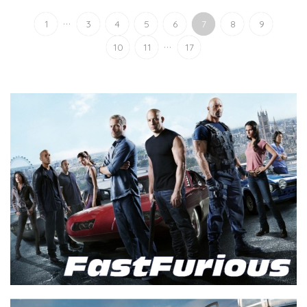
...
1
3
4
5
6
7
8
9
...
10
11
17