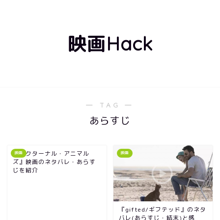
映画Hack
― TAG ―
あらすじ
『ノクターナル・アニマル
映画
映画
ズ』映画のネタバレ・あらす
じを紹介
『gifted/ギフテッド』のネタ
バレ(あらすじ・結末)と感