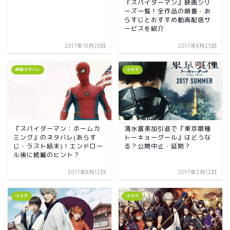
『スパイダーマン』映画シリ
ーズ一覧！全作品の順番・あ
らすじとおすすめ動画配信サ
ービスを紹介
2017年10月20日
2017年8月25日
映画ネタバレ
小ネタ
『スパイダーマン：ホームカ
清水富美加引退で『東京喰種
ミング』のネタバレ(あらす
トーキョーグール』はどうな
じ・ラスト結末)！エンドロー
る？公開中止・延期？
ル後に続編のヒント？
2017年8月12日
2017年2月12日
小ネタ
小ネタ