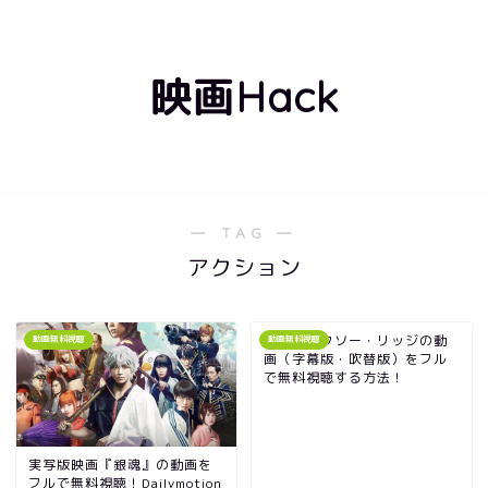
映画Hack
― TAG ―
アクション
映画｜ハクソー・リッジの動
動画無料視聴
動画無料視聴
画（字幕版・吹替版）をフル
で無料視聴する方法！
実写版映画『銀魂』の動画を
フルで無料視聴！Dailymotion