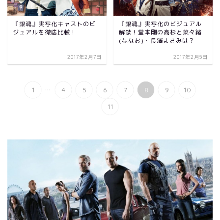
『銀魂』実写化キャストのビ
『銀魂』実写化のビジュアル
ジュアルを徹底比較！
解禁！堂本剛の高杉と菜々緒
(ななお)・長澤まさみは？
2017年2月7日
2017年2月5日
...
1
4
5
6
7
8
9
10
11