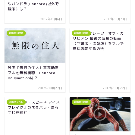
やパンドラ(Pandora)以外で
観るには？
2017年11月6日
2017年10月31日
映画｜パイレーツ・オブ・カ
動画無料視聴
動画無料視聴
リビアン 最後の海賊の動画
（字幕版・吹替版）をフルで
無料視聴する方法！
映画『無限の住人』実写動画
フルを無料視聴！Pandora・
Dailymotionは？
2017年10月27日
2017年10月22日
『ワイルド・スピード アイス
映画ネタバレ
動画無料視聴
ブレイク』のネタバレ・あら
すじを紹介！