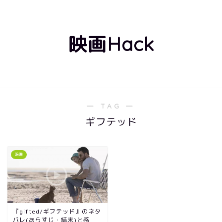
映画Hack
― TAG ―
ギフテッド
映画
『gifted/ギフテッド』のネタ
バレ(あらすじ・結末)と感