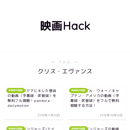
映画Hack
― TAG ―
クリス・エヴァンス
映画｜私がクマにキレた理由
映画｜シビル・ウォー／キャ
動画無料視聴
動画無料視聴
の動画（字幕版・吹替版）を
プテン・アメリカの動画（字
無料フル視聴！pandora・
幕版・吹替版）をフルで無料
dailymotion
視聴する方法！
2018年11月10日
2018年10月10日
映画｜アベンジャーズ/エイ
映画｜アベンジャーズの動画
動画無料視聴
動画無料視聴