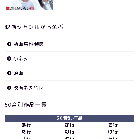
映画ジャンルから選ぶ
動画無料視聴
小ネタ
映画
映画ネタバレ
50音別作品一覧
50音別作品
あ行
か行
さ行
た行
な行
は行
ま行
や行
ら行