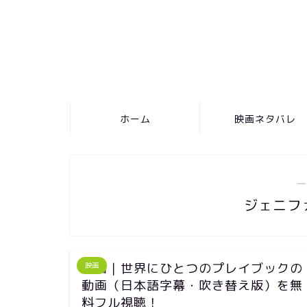
ホーム
映画ネタバレ
―
ジェニフ
映画｜世界にひとつのプレイブックの
映画
動画（日本語字幕・吹き替え版）を無
料フル視聴！