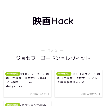
映画Hack
― TAG ―
ジョセフ・ゴードン＝レヴィット
映画｜LOOPER／ルーパーの動
映画｜（500）日のサマーの動
動画無料視聴
動画無料視聴
画（字幕版・吹替版）を無料
画（字幕版・吹替版）をフル
フル視聴！pandora・
で無料視聴する方法！
dailymotion
2018年10月31日
2018年10月29日
映画｜インセプションの動画
動画無料視聴