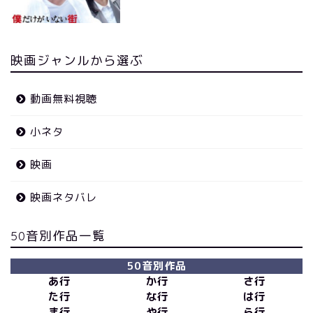
映画ジャンルから選ぶ
動画無料視聴
小ネタ
映画
映画ネタバレ
50音別作品一覧
50音別作品
あ行
か行
さ行
た行
な行
は行
ま行
や行
ら行