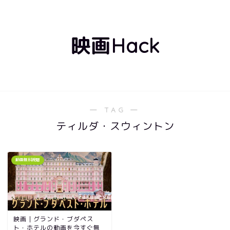
映画Hack
― TAG ―
ティルダ・スウィントン
動画無料視聴
映画｜グランド・ブダペス
ト・ホテルの動画を今すぐ無