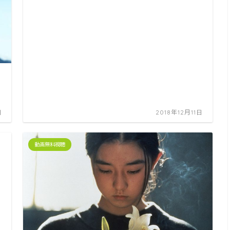
日
2018年12月11日
動画無料視聴