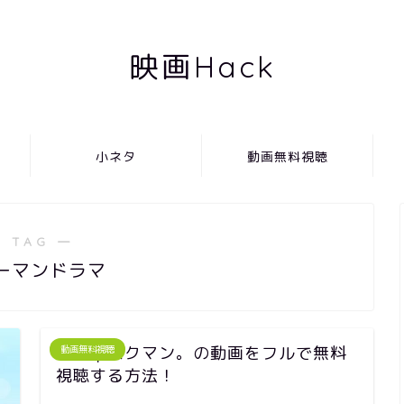
映画Hack
小ネタ
動画無料視聴
 TAG ―
ーマンドラマ
映画｜バクマン。の動画をフルで無料
動画無料視聴
視聴する方法！