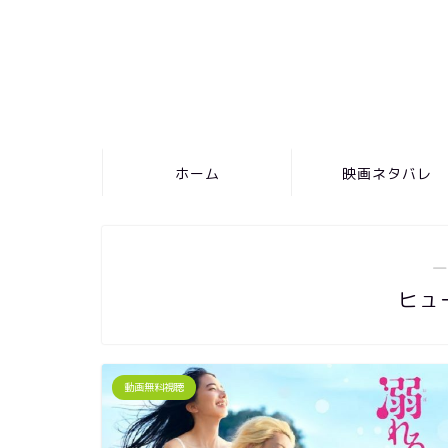
ホーム
映画ネタバレ
―
ヒュ
動画無料視聴