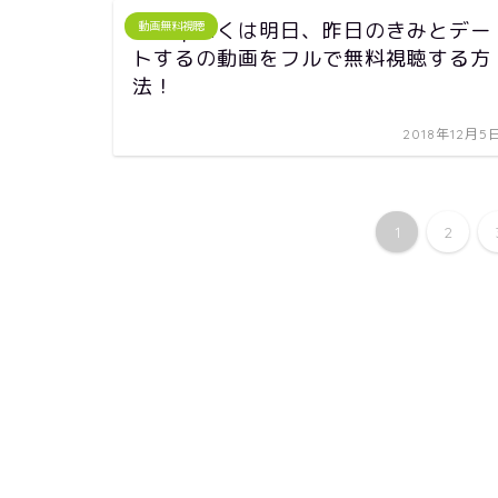
映画｜ぼくは明日、昨日のきみとデー
動画無料視聴
トするの動画をフルで無料視聴する方
法！
2018年12月5
1
2