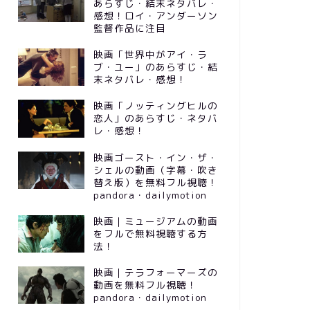
あらすじ・結末ネタバレ・
感想！ロイ・アンダーソン
監督作品に注目
映画「世界中がアイ・ラ
ブ・ユー」のあらすじ・結
末ネタバレ・感想！
映画「ノッティングヒルの
恋人」のあらすじ・ネタバ
レ・感想！
映画ゴースト・イン・ザ・
シェルの動画（字幕・吹き
替え版）を無料フル視聴！
pandora・dailymotion
映画｜ミュージアムの動画
をフルで無料視聴する方
法！
映画｜テラフォーマーズの
動画を無料フル視聴！
pandora・dailymotion