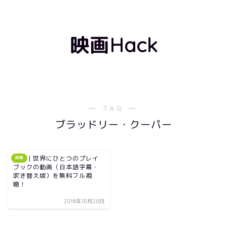
映画Hack
― TAG ―
ブラッドリー・クーパー
映画｜世界にひとつのプレイ
映画
ブックの動画（日本語字幕・
吹き替え版）を無料フル視
聴！
2018年10月20日