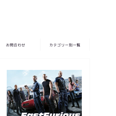
お問合わせ
カテゴリー別一覧