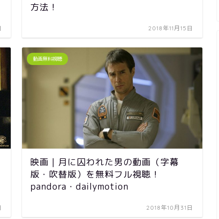
方法！
日
2018年11月15日
動画無料視聴
映画｜月に囚われた男の動画（字幕
版・吹替版）を無料フル視聴！
pandora・dailymotion
日
2018年10月31日