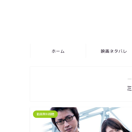
ホーム
映画ネタバレ
―
動画無料視聴